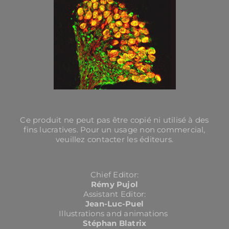
Ce produit ne peut pas être copié ni utilisé à des
fins lucratives. Pour un usage non commercial,
veuillez contacter les éditeurs.
Chief Editor:
Rémy Pujol
Assistant Editor:
Jean-Luc-Puel
Illustrations and animations
Stéphan Blatrix