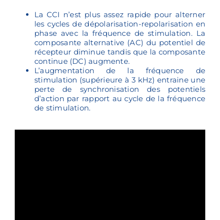
La CCI n’est plus assez rapide pour alterner
les cycles de dépolarisation-repolarisation en
phase avec la fréquence de stimulation. La
composante alternative (AC) du potentiel de
récepteur diminue tandis que la composante
continue (DC) augmente.
L’augmentation de la fréquence de
stimulation (supérieure à 3 kHz) entraine une
perte de synchronisation des potentiels
d’action par rapport au cycle de la fréquence
de stimulation.