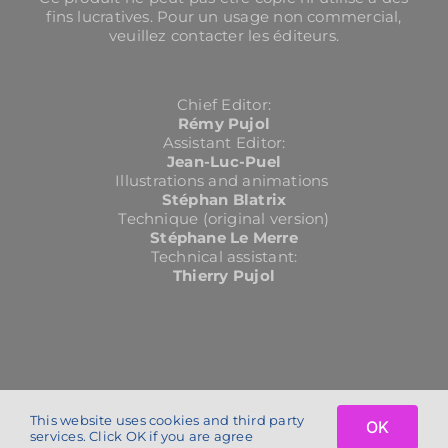
fins lucratives. Pour un usage non commercial,
veuillez contacter les éditeurs.
Chief Editor:
Rémy Pujol
Assistant Editor:
Jean-Luc-Puel
Illustrations and animations
Stéphan Blatrix
Technique (original version)
Stéphane Le Merre
Technical assistant:
Thierry Pujol
This website uses cookies and third party
OK
Copyright 2024 | cochlea.eu | All Rights Reserved | conception :
petit
services. Click OK if you are agree
service