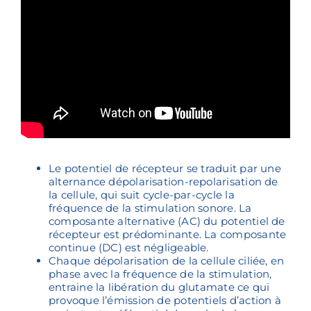
Le potentiel de récepteur se traduit par une
alternance dépolarisation-repolarisation de
la cellule, qui suit cycle-par-cycle la
fréquence de la stimulation sonore. La
composante alternative (AC) du potentiel de
récepteur est prédominante. La composante
continue (DC) est négligeable.
Chaque dépolarisation de la cellule ciliée, en
phase avec la fréquence de la stimulation,
entraine la libération du glutamate ce qui
provoque l’émission de potentiels d’action à