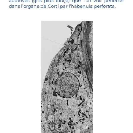
auditives (gris plus fonçé) que l’on voit pénétrer
dans l’organe de Corti par l’habenula perforata.