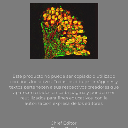
Este producto no puede ser copiado o utilizado
con fines lucrativos. Todos los dibujos, imágenes y
textos pertenecen a sus respectivos creadores que
aparecen citados en cada página y pueden ser
reutilizados para fines educativos, con la
autorización expresa de los editores.
Chief Editor: