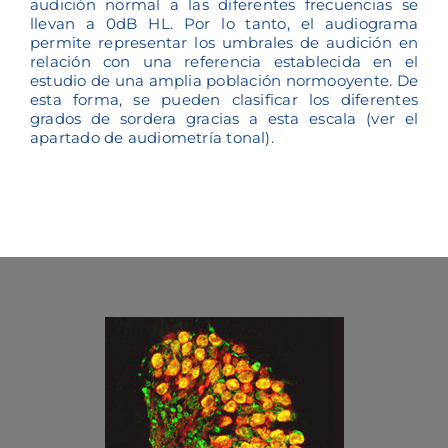
audición normal a las diferentes frecuencias se
llevan a 0dB HL. Por lo tanto, el audiograma
permite representar los umbrales de audición en
relación con una referencia establecida en el
estudio de una amplia población normooyente. De
esta forma, se pueden clasificar los diferentes
grados de sordera gracias a esta escala (ver el
apartado de audiometría tonal).