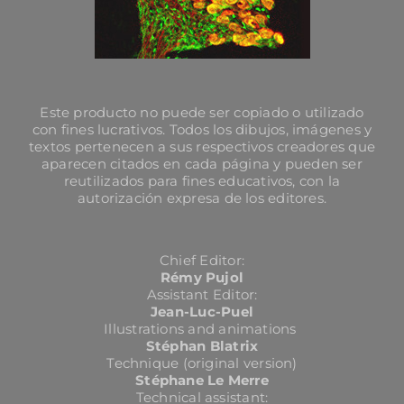
Este producto no puede ser copiado o utilizado
con fines lucrativos. Todos los dibujos, imágenes y
textos pertenecen a sus respectivos creadores que
aparecen citados en cada página y pueden ser
reutilizados para fines educativos, con la
autorización expresa de los editores.
Chief Editor:
Rémy Pujol
Assistant Editor:
Jean-Luc-Puel
Illustrations and animations
Stéphan Blatrix
Technique (original version)
Stéphane Le Merre
Technical assistant: