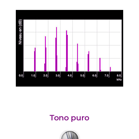
Reproductor
00:00
00:00
de
audio
Tono puro