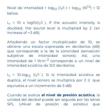
12
Nivel de intensidad = log
(I
/I
) = log
(10
) = 12
10
1
10
belios.
L
= 10 x log10(I
/I
). If the acoustic intensity is
I
1
doubled, the sound level is multiplied by 2 (an
increase of +3 dB).
Añadiendo un factor multiplicador de 10, se
obtiene una escala expresada en decibelios (dB)
que corresponde a la de la sonoridad (sensación
subjetive de intensidad sonora). Así, una
-2
intensidad de 1 W.m
corresponde a un nivel de
intensidad acústica de 120 decibelios.
L
= 10.log
(I
/I
). Si la intensidad acústica se
I
10
1
duplica, el nivel sonoro se multiplica por 2 (I
que
equivales a un incremento de 3 dB)
Cuando se evalúa
el nivel de presión acústica
, la
unidad del decibel puede ser seguida por las letras
SPL («Nivel de presión de sonido») que