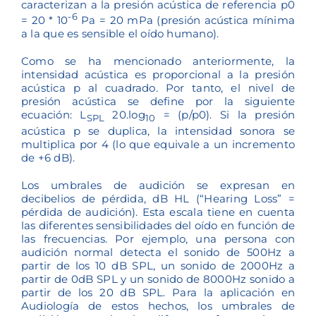
caracterizan a la presión acústica de referencia p0
-6
= 20 * 10
Pa = 20 mPa (presión acústica mínima
a la que es sensible el oído humano).
Como se ha mencionado anteriormente, la
intensidad acústica es proporcional a la presión
acústica p al cuadrado. Por tanto, el nivel de
presión acústica se define por la siguiente
ecuación: L
20.log
= (p/p0). Si la presión
SPL
10
acústica p se duplica, la intensidad sonora se
multiplica por 4 (lo que equivale a un incremento
de +6 dB).
Los umbrales de audición se expresan en
decibelios de pérdida, dB HL (“Hearing Loss” =
pérdida de audición). Esta escala tiene en cuenta
las diferentes sensibilidades del oído en función de
las frecuencias. Por ejemplo, una persona con
audición normal detecta el sonido de 500Hz a
partir de los 10 dB SPL, un sonido de 2000Hz a
partir de 0dB SPL y un sonido de 8000Hz sonido a
partir de los 20 dB SPL. Para la aplicación en
Audiología de estos hechos, los umbrales de