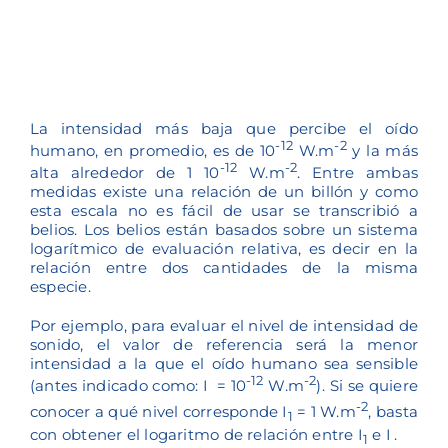
audio
Escala de los Belios
La intensidad más baja que percibe el oído
-12
-2
humano, en promedio, es de 10
W.m
y la más
-12
-2
alta alrededor de 1 10
W.m
. Entre ambas
medidas existe una relación de un billón y como
esta escala no es fácil de usar se transcribió a
belios. Los belios están basados sobre un sistema
logarítmico de evaluación relativa, es decir en la
relación entre dos cantidades de la misma
especie.
Por ejemplo, para evaluar el nivel de intensidad de
sonido, el valor de referencia será la menor
intensidad a la que el oído humano sea sensible
-12
-2
(antes indicado como: I
= 10
W.m
). Si se quiere
-2
conocer a qué nivel corresponde I
= 1 W.m
, basta
1
con obtener el logaritmo de relación entre I
e I
.
1