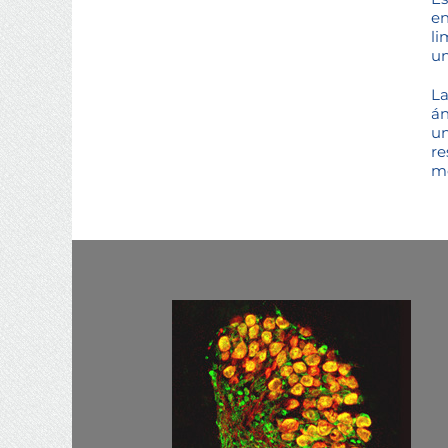
en
li
un
La
án
un
re
mo