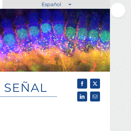
Elegir
Toggle
un
Sliding
idioma
Bar
Area
 SEÑAL