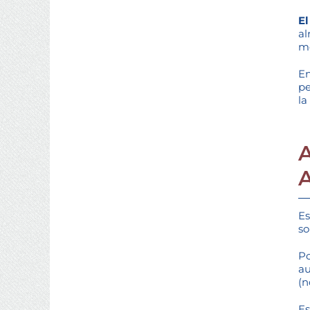
El
al
me
En
pe
la
Es
so
Po
au
(n
Es