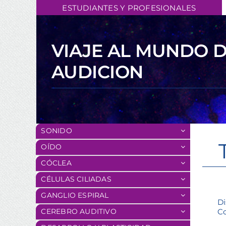
Skip
ESTUDIANTES Y PROFESIONALES
to
content
VIAJE AL MUNDO D
AUDICION
SONIDO
OÍDO
CÓCLEA
CÉLULAS CILIADAS
GANGLIO ESPIRAL
Di
Co
CEREBRO AUDITIVO