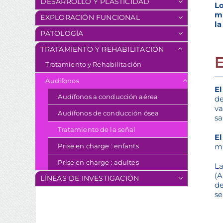
DESARROLLO Y PLASTICIDAD
L
mi
EXPLORACIÓN FUNCIONAL
la
PATOLOGÍA
TRATAMIENTO Y REHABILITACIÓN
Tratamiento y Rehabilitación
Audífonos
E
Audífonos a conducción aérea
de
va
Audífonos de conducción ósea
sa
Tratamiento de la señal
E
mi
Prise en charge : enfants
Prise en charge : adultes
La
(A
LÍNEAS DE INVESTIGACIÓN
de
se