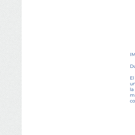
IM
Du
El
un
la
mu
co