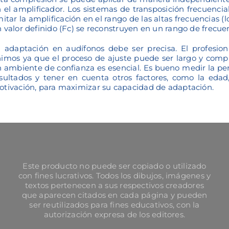
 el amplificador. Los sistemas de transposición frecuenc
mitar la amplificación en el rango de las altas frecuencias
 valor definido (Fc) se reconstruyen en un rango de frecuenc
 adaptación en audífonos debe ser precisa. El profesio
imos ya que el proceso de ajuste puede ser largo y comp
 ambiente de confianza es esencial. Es bueno medir la pe
sultados y tener en cuenta otros factores, como la edad
tivación, para maximizar su capacidad de adaptación.
Este producto no puede ser copiado o utilizado
con fines lucrativos. Todos los dibujos, imágenes y
textos pertenecen a sus respectivos creadores
que aparecen citados en cada página y pueden
ser reutilizados para fines educativos, con la
autorización expresa de los editores.