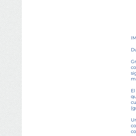
IM
Du
Gr
co
si
mo
El
qu
cu
(g
Un
co
co