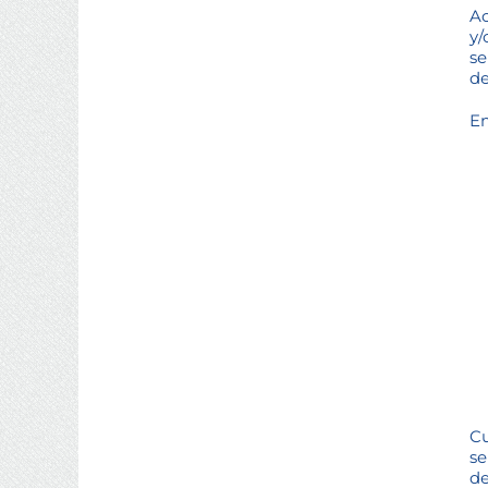
Ac
y/
se
de
En
Cu
se
de