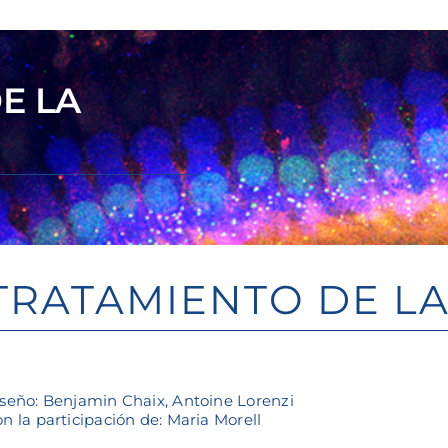
E LA
TRATAMIENTO DE LA
seño: Benjamin Chaix, Antoine Lorenzi
n la participación de: Maria Morell