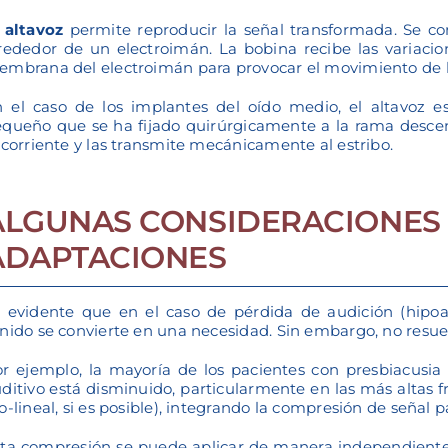
 altavoz
permite reproducir la señal transformada. Se c
rededor de un electroimán. La bobina recibe las variacion
mbrana del electroimán para provocar el movimiento de l
 el caso de los implantes del oído medio, el altavoz 
queño que se ha fijado quirúrgicamente a la rama descen
 corriente y las transmite mecánicamente al estribo.
ALGUNAS CONSIDERACIONES 
ADAPTACIONES
 evidente que en el caso de pérdida de audición (hipoac
nido se convierte en una necesidad. Sin embargo, no resue
r ejemplo, la mayoría de los pacientes con presbiacusia
ditivo está disminuido, particularmente en las más altas f
o-lineal, si es posible), integrando la compresión de señal p
ta compresión se puede aplicar de manera independiente 