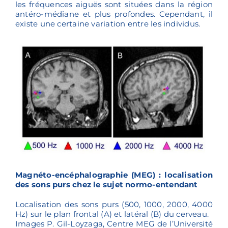
les fréquences aiguës sont situées dans la région
antéro-médiane et plus profondes. Cependant, il
existe une certaine variation entre les individus.
Magnéto-encéphalographie (MEG) : localisation
des sons purs chez le sujet normo-entendant
Localisation des sons purs (500, 1000, 2000, 4000
Hz) sur le plan frontal (A) et latéral (B) du cerveau.
Images P. Gil-Loyzaga, Centre MEG de l’Université