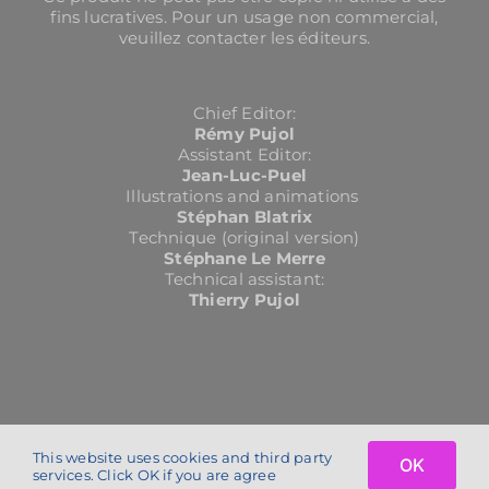
fins lucratives. Pour un usage non commercial,
veuillez contacter les éditeurs.
Chief Editor:
Rémy Pujol
Assistant Editor:
Jean-Luc-Puel
Illustrations and animations
Stéphan Blatrix
Technique (original version)
Stéphane Le Merre
Technical assistant:
Thierry Pujol
This website uses cookies and third party
OK
Copyright 2024 | cochlea.eu | All Rights Reserved | conception :
petit
services. Click OK if you are agree
service