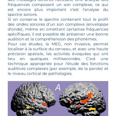
fréquences composant un son complexe, ce qui
est encore plus important c’est l’analyse du
spectre sonore.
Si on conserve le spectre contenant tout le profil
des ondes sonores d’un son complexe (enveloppe
d’onde), même en omettant certaines fréquences
spécifiques, il est possible de préserver une bonne
audition et la compréhension des phonèmes.
Pour ces études, la MEG, non invasive, permet
localiser à la surface du cerveau, et avec une haute
précision spatiale, les activités évoquées qui ont
lieu en quelques millisecondes. C’est une
technique appropriée pour l’étude des fonctions
auditives complexes (par exemple, de la parole) et
le niveau cortical de pathologies.