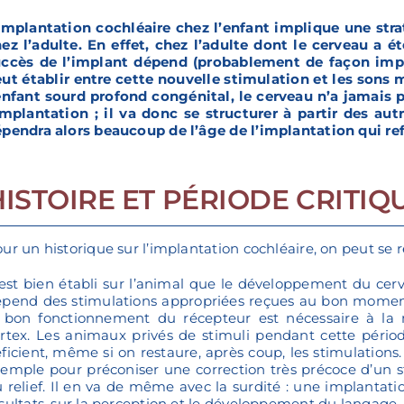
implantation cochléaire chez l’enfant implique une stra
ez l’adulte. En effet, chez l’adulte dont le cerveau a 
uccès de l’implant dépend (probablement de façon imp
ut établir entre cette nouvelle stimulation et les sons 
enfant sourd profond congénital, le cerveau n’a jamais
implantation ; il va donc se structurer à partir des aut
pendra alors beaucoup de l’âge de l’implantation qui refl
HISTOIRE ET PÉRIODE CRITIQ
ur un historique sur l’implantation cochléaire, on peut se 
 est bien établi sur l’animal que le développement du cerv
pend des stimulations appropriées reçues au bon moment :
 bon fonctionnement du récepteur est nécessaire à la 
rtex. Les animaux privés de stimuli pendant cette péri
ficient, même si on restaure, après coup, les stimulations
emple pour préconiser une correction très précoce d’un s
 relief. Il en va de même avec la surdité : une implantat
sultats, sur la perception et le développement du langage,