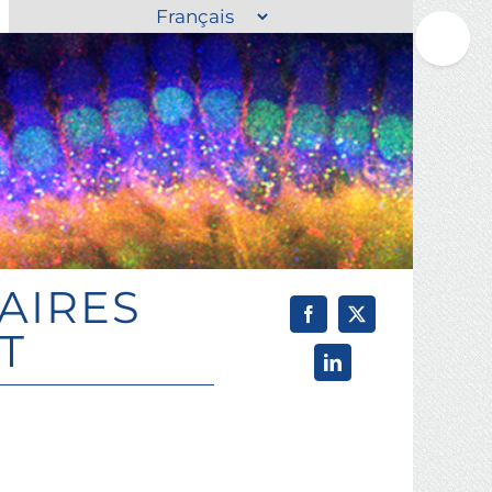
Choisir
Toggle
une
Sliding
langue
Bar
Area
AIRES
T