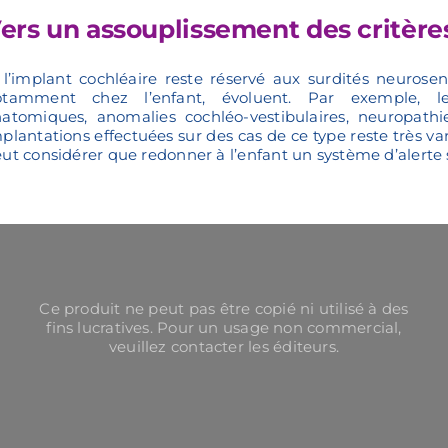
ers un assouplissement des critères
 l’implant cochléaire reste réservé aux surdités neurosens
otamment chez l’enfant, évoluent. Par exemple, les
atomiques, anomalies cochléo-vestibulaires, neuropathi
plantations effectuées sur des cas de ce type reste très v
ut considérer que redonner à l’enfant un système d’alerte 
Ce produit ne peut pas être copié ni utilisé à des
fins lucratives. Pour un usage non commercial,
veuillez contacter les éditeurs.