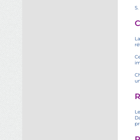
S.
C
La
ré
Ce
im
Ch
un
R
Le
Da
pr
R