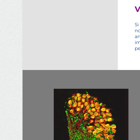
V
Si
n
an
im
pe