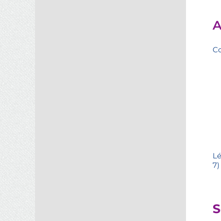
A
Co
Lé
7)
S