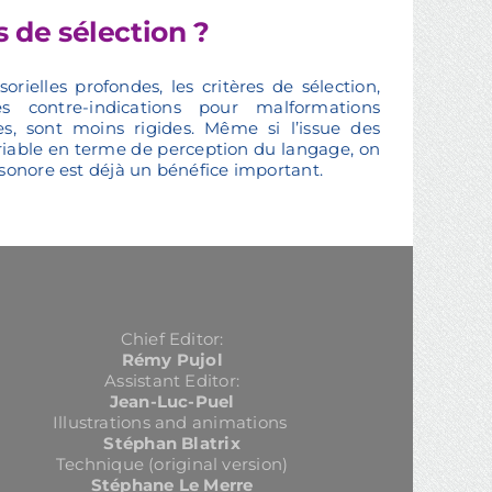
 de sélection ?
orielles profondes, les critères de sélection,
 contre-indications pour malformations
es, sont moins rigides. Même si l’issue des
ariable en terme de perception du langage, on
sonore est déjà un bénéfice important.
Chief Editor:
Rémy Pujol
Assistant Editor:
Jean-Luc-Puel
Illustrations and animations
Stéphan Blatrix
Technique (original version)
Stéphane Le Merre