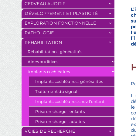
CERVEAU AUDITIF
L’
DÉVELOPPEMENT ET PLASTICITÉ
ch
s
EXPLORATION FONCTIONNELLE
pe
l’
PATHOLOGIE
l’
REHABILITATION
dé
Réhabilitation : généralités
Aides auditives
Implants cochléaires
Implants cochléaires : généralités
Po
Traitement du signal
Il
dé
Implants cochléaires chez l’enfant
le
Prise en charge : enfants
co
dé
Prise en charge : adultes
ex
du
VOIES DE RECHERCHE
ré