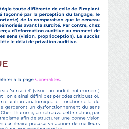
tégie toute différente de celle de l’implant
été façonné par la perception du langage, le
ortante) de la comparaison que le cerveau
mémorisés avant la surdité. Par contre, chez
 perçu d’information auditive au moment de
res sens (vision, proprioception). Le succès
ète le délai de privation auditive.
UE
référer à la page
Généralités
.
eau ‘sensoriel’ (visuel ou auditif notamment)
 on a ainsi défini des périodes critiques où
maturation anatomique et fonctionnelle du
ode garderont un dysfonctionnement du sens
. Chez l’homme, on retrouve cette notion, par
trabisme afin de structurer une bonne vision
ion cochléaire précoce va donner de meilleurs
 qu’une implantation tardive.