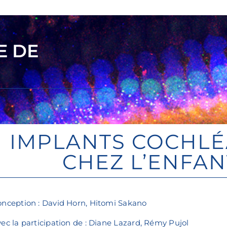
E DE
IMPLANTS COCHLÉ
CHEZ L’ENFAN
nception : David Horn, Hitomi Sakano
ec la participation de : Diane Lazard, Rémy Pujol