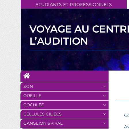
Skip
ETUDIANTS ET PROFESSIONNELS
to
content
VOYAGE AU CENTR
L’AUDITION
SON
OREILLE
COCHLÉE
CELLULES CILIÉES
Co
GANGLION SPIRAL
Av