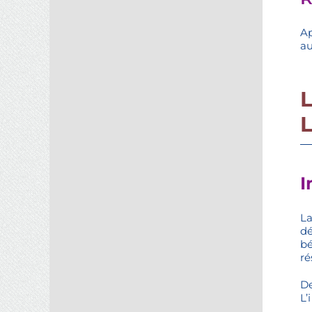
Ap
au
I
La
dé
bé
ré
De
L’