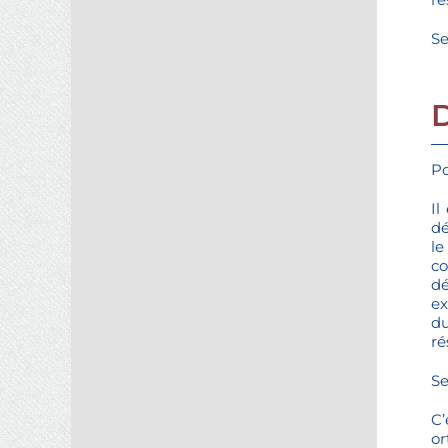
Se
Po
Il
dé
le
co
dé
ex
du
ré
Se
C’
or