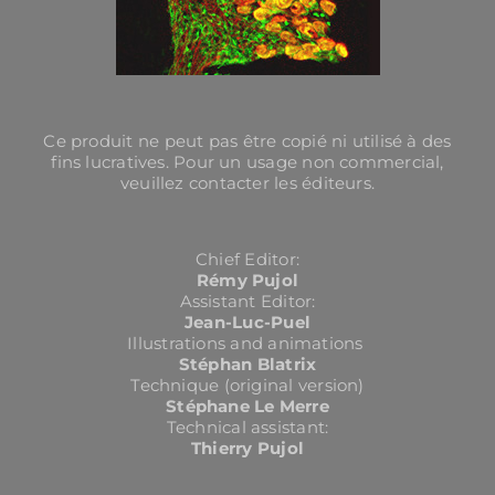
Ce produit ne peut pas être copié ni utilisé à des
fins lucratives. Pour un usage non commercial,
veuillez contacter les éditeurs.
Chief Editor:
Rémy Pujol
Assistant Editor:
Jean-Luc-Puel
Illustrations and animations
Stéphan Blatrix
Technique (original version)
Stéphane Le Merre
Technical assistant:
Thierry Pujol