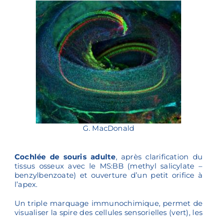
G. MacDonald
Cochlée de souris adulte
, après clarification du
tissus osseux avec le MS:BB (methyl salicylate –
benzylbenzoate) et ouverture d’un petit orifice à
l’apex.
Un triple marquage immunochimique, permet de
visualiser la spire des cellules sensorielles (vert), les