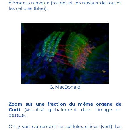
éléments nerveux (rouge) et les noyaux de toutes
les cellules (bleu).
G. MacDonald
Zoom sur une fraction du même organe de
Corti
(visualisé globalement dans l’image ci-
dessus).
On y voit clairement les cellules ciliées (vert), les