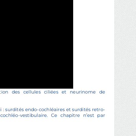
tion des cellules ciliées et neurinome de
: surdités endo-cochléaires et surdités retro-
ochléo-vestibulaire. Ce chapitre n’est par