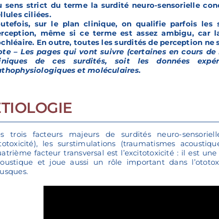
 sens strict du terme la surdité neuro-sensorielle co
llules ciliées.
utefois, sur le plan clinique, on qualifie parfois les
erception, même si ce terme est assez ambigu, car la
chléaire. En outre, toutes les surdités de perception ne 
te – Les pages qui vont suivre (certaines en cours de 
liniques de ces surdités, soit les données expé
thophysiologiques et moléculaires.
ETIOLOGIE
es trois facteurs majeurs de surdités neuro-sensoriel
totoxicité), les surstimulations (traumatismes acoustiqu
atrième facteur transversal est l’excitotoxicité : il est
oustique et joue aussi un rôle important dans l’ototoxic
usques.