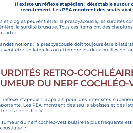
Il existe un réflexe stapédien : détectable autour
recrutement
.
Les PEA montrent des seuils abai
s étiologies peuvent être : la presbyacousie, les surdités co
nière, la surdité brusque. Tous ces items ont des chapitr
pporter.
andes notions : la presbyacousie doit toujours être bilatéra
uvent être unilatérales ou atteindre les deux oreilles de 
SURDITÉS RETRO-COCHLÉAIR
TUMEUR DU NERF COCHLÉO-V
 réflexe stapédien apparaît pour des intensités supérieu
portante. Les PEA montrent des seuils abaissés et des lat
tre les ondes I et V.
 tumeur du nerf cochléo-vestibulaire la plus fréquente es
acoustique) :