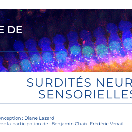
E DE
SURDITÉS NEU
SENSORIELLE
nception : Diane Lazard
ec la participation de : Benjamin Chaix, Frédéric Venail