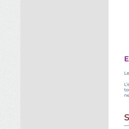
E
Le
L’
to
ne