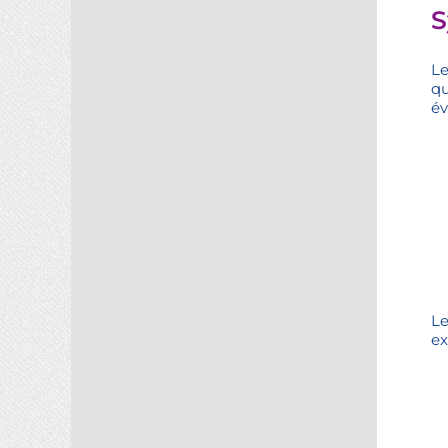
S
Le
qu
év
Le
ex