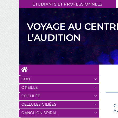
Skip
ETUDIANTS ET PROFESSIONNELS
to
content
VOYAGE AU CENTR
L’AUDITION
SON
OREILLE
COCHLÉE
CELLULES CILIÉES
Co
Av
GANGLION SPIRAL