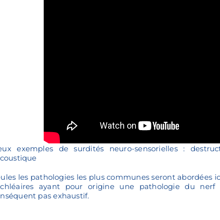
eux exemples de surdités neuro-sensorielles : destruc
acoustique
ules les pathologies les plus communes seront abordées ici 
chléaires ayant pour origine une pathologie du nerf c
nséquent pas exhaustif.