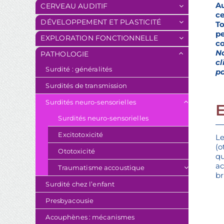
Au
CERVEAU AUDITIF
ce
DÉVELOPPEMENT ET PLASTICITÉ
To
p
EXPLORATION FONCTIONNELLE
co
No
PATHOLOGIE
c
Surdité : généralités
pa
Surdités de transmission
Surdités neuro-sensorielles
Surdités neuro-sensorielles
Excitotoxicité
L
(o
Ototoxicité
qu
ac
Traumatisme accoustique
br
Surdité chez l’enfant
Presbyacousie
Acouphènes : mécanismes