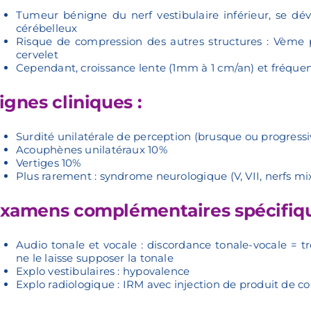
Tumeur bénigne du nerf vestibulaire inférieur, se dév
cérébelleux
Risque de compression des autres structures : Vème pa
cervelet
Cependant, croissance lente (1mm à 1 cm/an) et fréquen
ignes cliniques :
Surdité unilatérale de perception (brusque ou progress
Acouphènes unilatéraux 10%
Vertiges 10%
Plus rarement : syndrome neurologique (V, VII, nerfs m
xamens complémentaires spécifiq
Audio tonale et vocale : discordance tonale-vocale = tro
ne le laisse supposer la tonale
Explo vestibulaires : hypovalence
Explo radiologique : IRM avec injection de produit de co