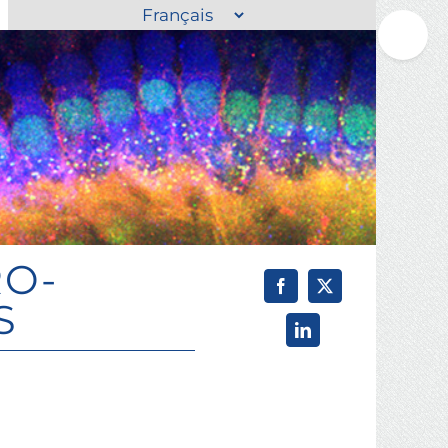
Choisir
Toggle
une
Sliding
langue
Bar
Area
RO-
S