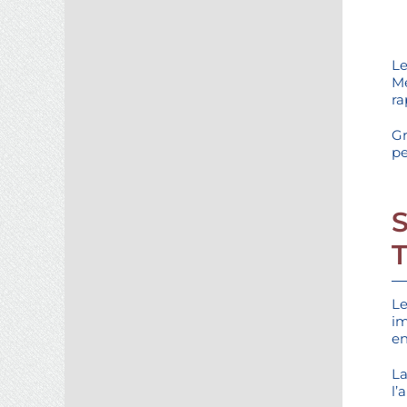
Le
Mé
ra
Gr
pe
Le
im
en
La
l’