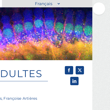
Choisir
Toggle
une
Sliding
langue
Bar
Area
ADULTES
s, Françoise Artières