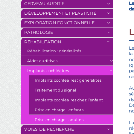
Le
CERVEAU AUDITIF
da
DÉVELOPPEMENT ET PLASTICITÉ
EXPLORATION FONCTIONNELLE
PATHOLOGIE
REHABILITATION
Le
Réhabilitation : généralités
la
no
Aides auditives
(q
pa
Implants cochléaires
ré
Implants cochléaires : généralités
Au
Traitement du signal
sé
dy
Implants cochléaires chez l’enfant
De
Prise en charge : enfants
no
Prise en charge : adultes
L
ré
VOIES DE RECHERCHE
li