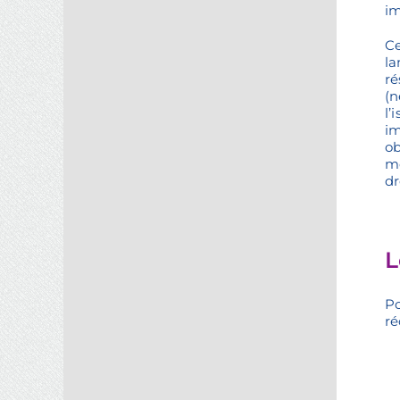
im
Ce
la
ré
(n
l’
im
ob
mo
dr
L
Po
ré