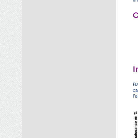
O
I
Ra
c
l’