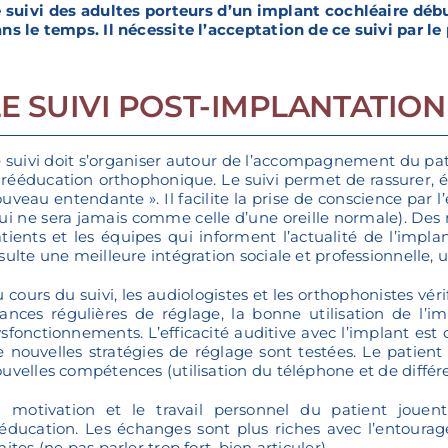
 suivi des adultes porteurs d’un implant cochléaire débu
ns le temps. Il nécessite l’acceptation de ce suivi par le
LE SUIVI POST-IMPLANTATION
 suivi doit s’organiser autour de l’accompagnement du pati
 rééducation orthophonique. Le suivi permet de rassurer, é
uveau entendante ». Il facilite la prise de conscience par l’
ui ne sera jamais comme celle d’une oreille normale). Des
tients et les équipes qui informent l’actualité de l’implan
sulte une meilleure intégration sociale et professionnelle, 
 cours du suivi, les audiologistes et les orthophonistes véri
ances régulières de réglage, la bonne utilisation de l’
sfonctionnements. L’efficacité auditive avec l’implant es
 nouvelles stratégies de réglage sont testées. Le pati
uvelles compétences (utilisation du téléphone et de différen
a motivation et le travail personnel du patient joue
éducation. Les échanges sont plus riches avec l’entourage 
mites (ne pas parler trop fort, bien articuler).