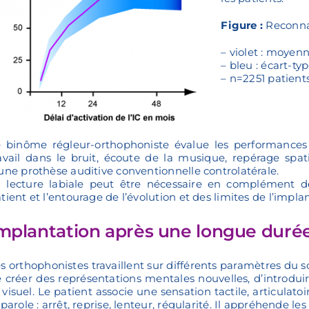
Figure :
Reconnai
– violet : moyen
– bleu : écart-ty
– n=2251 patient
 binôme régleur-orthophoniste évalue les performances p
avail dans le bruit, écoute de la musique, repérage spatia
une prothèse auditive conventionnelle controlatérale.
 lecture labiale peut être nécessaire en complément de 
tient et l’entourage de l’évolution et des limites de l’impla
mplantation après une longue durée 
s orthophonistes travaillent sur différents paramètres du son
 créer des représentations mentales nouvelles, d’introduir
 visuel. Le patient associe une sensation tactile, articula
 parole : arrêt, reprise, lenteur, régularité. Il appréhende l