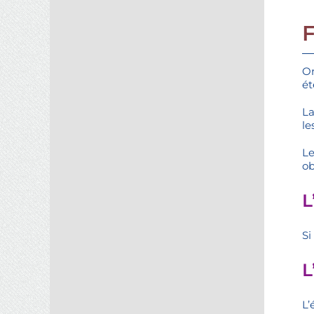
On
ét
La
le
Le
ob
L
Si
L
L’