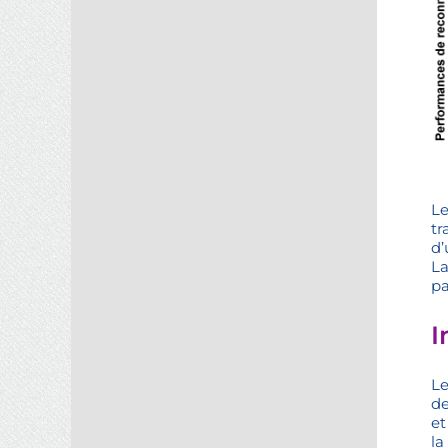
Le
tr
d’
La
pa
I
Le
de
et
la