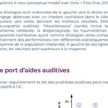
plants: A new conceptual model over time. » Plos One, 20
s étiologies sont ordonnées de la gauche vers la droite e
ngage obtenues avec un implant cochléaire dans le sile
sultats vers celles donnant les meilleurs résultats. A
europathie auditive). “Miscellaneous” (variés) inclue 
ischémie cérébrale, la drépanocytose, les traumatismes
plantés cochléaires ayant comme étiologies celles compris
tiennent des performances non différentes statistiquement
yenne de la population implantée. A gauche de ces lignes, 
oite, les résultats sont supérieurs à la moyenne.
e port d’aides auditives
rter régulièrement et tôt des prothèses auditives peut main
ceptifs à l’IC.