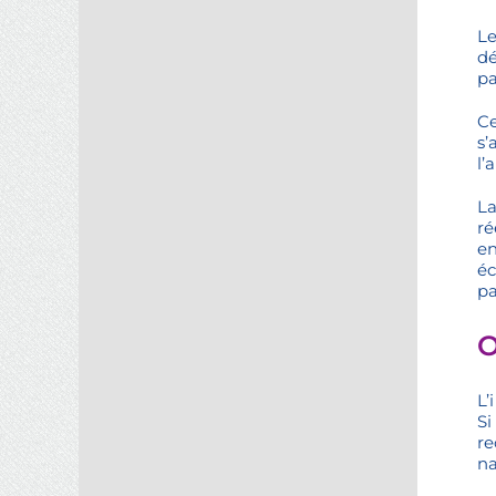
Le
dé
pa
Ce
s’
l’
L
ré
en
éc
pa
O
L’
Si
re
na