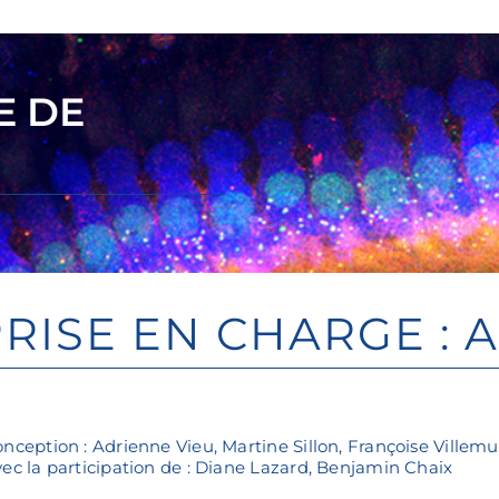
E DE
PRISE EN CHARGE : 
nception : Adrienne Vieu, Martine Sillon, Françoise Villemu
ec la participation de : Diane Lazard, Benjamin Chaix