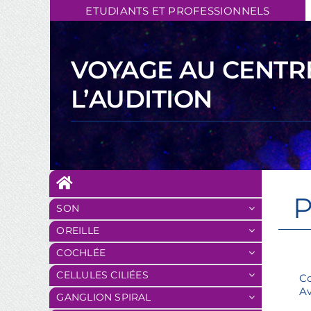
Skip
ETUDIANTS ET PROFESSIONNELS
to
content
VOYAGE AU CENTR
L’AUDITION
SON
OREILLE
COCHLÉE
CELLULES CILIÉES
Co
Av
GANGLION SPIRAL